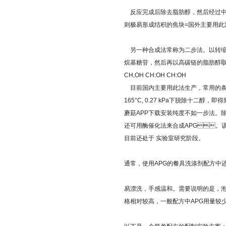
反应完成后除去脂肪醇，然后经过中和
则极易形成结积的焦块=国外主要用此法合 
另一种合成法常称为二步法。以转缩
烷基糖苷，然后再以高碳链的脂肪醇取代
CH,OH CH:OH CH:OH
目前国内主要用此法生产，常用的条件是
165°C, 0.27 kPa下脱除十二醇
蘑菇APP下载安装纯度不如一步法。除了
还可用酶催化法来合成APG。该法具有选
目前还处于 实验室研究阶段。
通常，使用APG的餐具洗涤剂配方中
易漂洗，手感温和。需要说明的是
格相对较高，一般配方中APG用量较少（